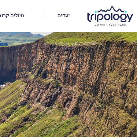
דלג
על
יעדים
טיולים קרוב
התפריט