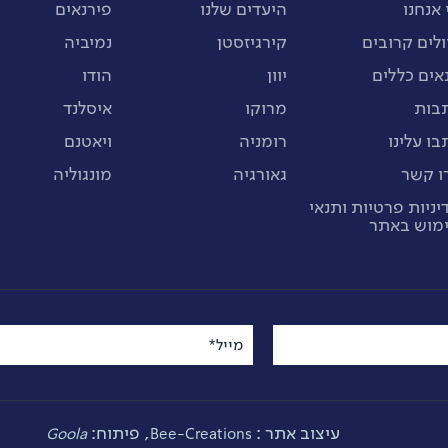
 אנחנו
היעדים שלנו
פירנאים
ולים קרובים
קירגיזסטן
נמיביה
אים כללים
יוון
הודו
בות
מרוקו
איסלנד
בו עלינו
רומניה
ויאטנם
ו קשר
גאורגיה
מונגוליה
יניות פרטיות ותנאי
מוש באתר
מייל*
עיצוב אתר :
, פיתוח:
Goola
Bee-Creations