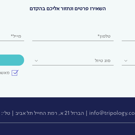
השאירו פרטים ונחזור אליכם בהקדם
טלפון*
מייל*
סוג טיול
מאשר 
info@tripology.co.
| הברזל 21 א, רמת החייל תל אביב | טל׳:
0