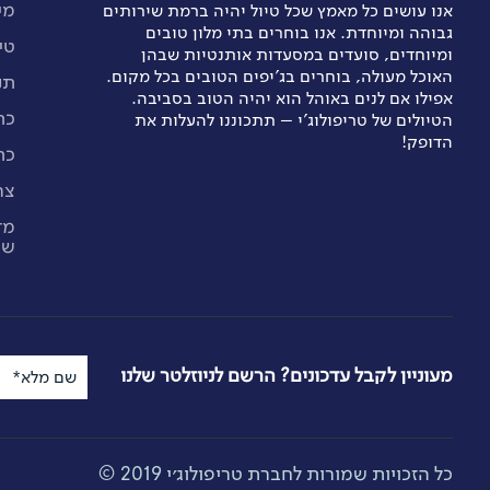
מי
אנו עושים כל מאמץ שכל טיול יהיה ברמת שירותים
גבוהה ומיוחדת. אנו בוחרים בתי מלון טובים
טי
ומיוחדים, סועדים במסעדות אותנטיות שבהן
האוכל מעולה, בוחרים בג’יפים הטובים בכל מקום.
תנ
אפילו אם לנים באוהל הוא יהיה הטוב בסביבה.
כת
הטיולים של טריפולוג'י – תתכוננו להעלות את
הדופק!
כת
צר
מד
שי
מעוניין לקבל עדכונים? הרשם לניוזלטר שלנו
שם מלא*
כל הזכויות שמורות לחברת טריפולוג׳י 2019 ©