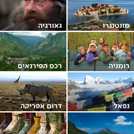
מונטנגרו
גאורגיה
רומניה
רכס הפירנאים
נפאל
דרום אפריקה