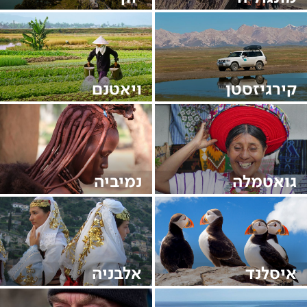
קירגיזסטן
ויאטנם
גואטמלה
נמיביה
איסלנד
אלבניה