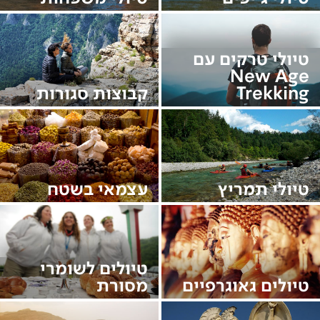
טיולי טרקים עם
New Age
Trekking
קבוצות סגורות
טיולי תמריץ
עצמאי בשטח
טיולים לשומרי
טיולים גאוגרפיים
מסורת