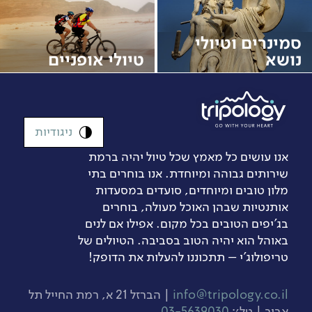
סמינרים וטיולי
נושא
טיולי אופניים
ניגודיות
אנו עושים כל מאמץ שכל טיול יהיה ברמת
שירותים גבוהה ומיוחדת. אנו בוחרים בתי
מלון טובים ומיוחדים, סועדים במסעדות
אותנטיות שבהן האוכל מעולה, בוחרים
בג’יפים הטובים בכל מקום. אפילו אם לנים
באוהל הוא יהיה הטוב בסביבה. הטיולים של
טריפולוג'י – תתכוננו להעלות את הדופק!
info@tripology.co.il
| הברזל 21 א, רמת החייל תל
אביב | טל׳:
03-5639030