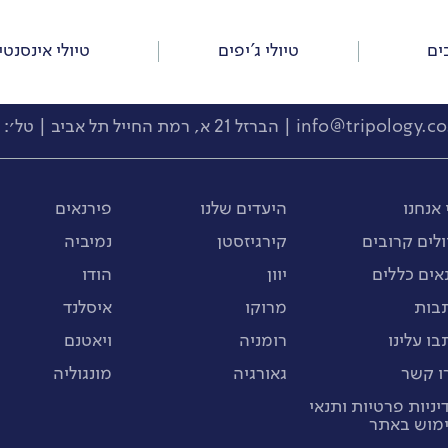
ים
טיולי ג’יפים
טיולי אינסנטי
info@tripology.co.
| הברזל 21 א, רמת החייל תל אביב | טל׳:
0
 אנחנו
היעדים שלנו
פירנאים
ולים קרובים
קירגיזסטן
נמיביה
אים כללים
יוון
הודו
בות
מרוקו
איסלנד
בו עלינו
רומניה
ויאטנם
ו קשר
גאורגיה
מונגוליה
יניות פרטיות ותנאי
מוש באתר