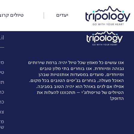
דלג
על
יעדים
טיולים קרוב
התפריט
il
מי
אנו עושים כל מאמץ שכל טיול יהיה ברמת שירותים
גבוהה ומיוחדת. אנו בוחרים בתי מלון טובים
טי
ומיוחדים, סועדים במסעדות אותנטיות שבהן
האוכל מעולה, בוחרים בג’יפים הטובים בכל מקום.
תנ
אפילו אם לנים באוהל הוא יהיה הטוב בסביבה.
כת
הטיולים של טריפולוג'י – תתכוננו להעלות את
הדופק!
כת
צר
מד
שי