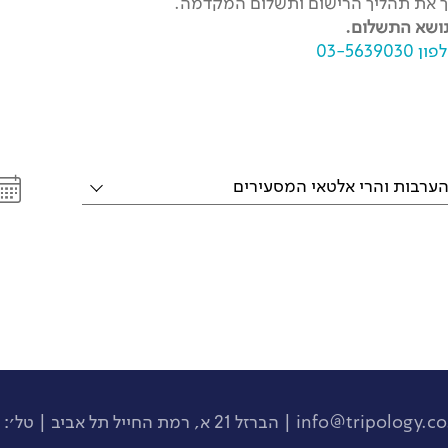
יך את תהליך הרישום ותשלום המקדמה.
נושא התשלום.
03-56
info@tripology.co.
| הברזל 21 א, רמת החייל תל אביב | טל׳:
0