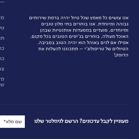
מי
אנו עושים כל מאמץ שכל טיול יהיה ברמת שירותים
גבוהה ומיוחדת. אנו בוחרים בתי מלון טובים
טי
ומיוחדים, סועדים במסעדות אותנטיות שבהן
האוכל מעולה, בוחרים בג’יפים הטובים בכל מקום.
תנ
אפילו אם לנים באוהל הוא יהיה הטוב בסביבה.
כת
הטיולים של טריפולוג'י – תתכוננו להעלות את
הדופק!
כת
צר
מד
שי
מעוניין לקבל עדכונים? הרשם לניוזלטר שלנו
שם מלא*