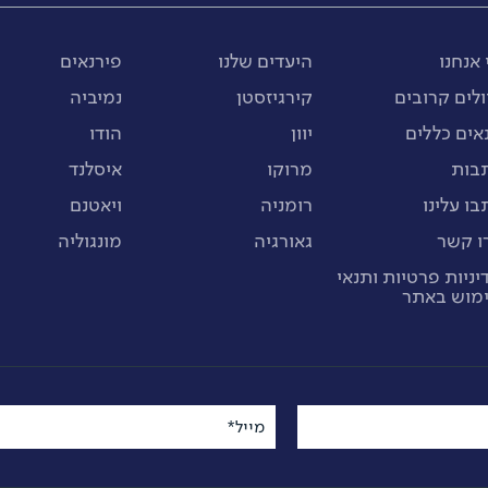
 אנחנו
היעדים שלנו
פירנאים
ולים קרובים
קירגיזסטן
נמיביה
אים כללים
יוון
הודו
בות
מרוקו
איסלנד
בו עלינו
רומניה
ויאטנם
ו קשר
גאורגיה
מונגוליה
יניות פרטיות ותנאי
מוש באתר
מייל*