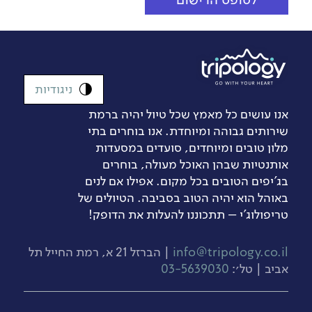
ניגודיות
אנו עושים כל מאמץ שכל טיול יהיה ברמת
שירותים גבוהה ומיוחדת. אנו בוחרים בתי
מלון טובים ומיוחדים, סועדים במסעדות
אותנטיות שבהן האוכל מעולה, בוחרים
בג’יפים הטובים בכל מקום. אפילו אם לנים
באוהל הוא יהיה הטוב בסביבה. הטיולים של
טריפולוג'י – תתכוננו להעלות את הדופק!
info@tripology.co.il
| הברזל 21 א, רמת החייל תל
אביב | טל׳:
03-5639030