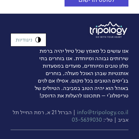
ניגודיות
אנו עושים כל מאמץ שכל טיול יהיה ברמת
שירותים גבוהה ומיוחדת. אנו בוחרים בתי
מלון טובים ומיוחדים, סועדים במסעדות
אותנטיות שבהן האוכל מעולה, בוחרים
בג’יפים הטובים בכל מקום. אפילו אם לנים
באוהל הוא יהיה הטוב בסביבה. הטיולים של
טריפולוג'י – תתכוננו להעלות את הדופק!
info@tripology.co.il
| הברזל 21 א, רמת החייל תל
אביב | טל׳:
03-5639030