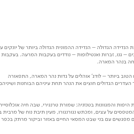
הנדידה הגדולה – הנדידה ההמונית הגדולה ביותר של יונקים על
 – גנו, זברות ואנטילופות – נודדים בעקבות המרעה. בעקבות
חה בנהר המארה.
הטוב ביותר – לודג’ אוהלים על גדות נהר המארה, התפאורה
עדרים הגדולים חוצים את הנהר תחת עיניהם הבוחנות ושיניהם
יפות והמגוונות בטנזניה: שמורת טרנגירי, שבה חיה אוכלוסיית
מטפסים על עצים, ומכתש נגורנגורו, מעין תיבת נוח של מרבית ב
 גם מפגשים עם בני שבט המסאי החיים באזור וביקור מרתק בכפר