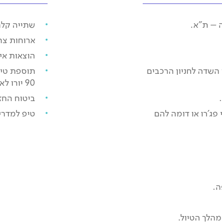
 – ת"א.
שתייה קלה
ארוחות צה
הוצאות אי
 השדה לחניון הרכבים
90 יורו לאדם.
ביטוח החזר
 פג'רו או דומה להם
טיפ למדריך
ה.
מהלך הטיול.