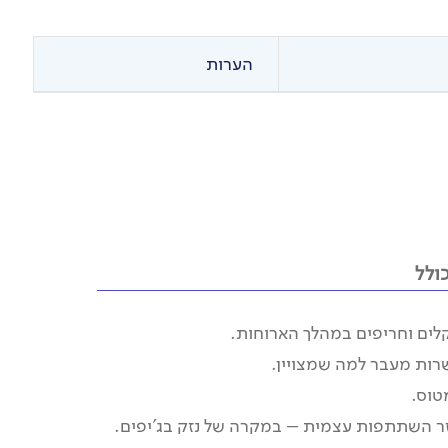
נתעורר בשקט סהרי עם קרירות מדברית נעימה.
בבוקר נחצה יער מדברי מדהים של שיחי תפוח סדום.
את מרחבי הדיונות הגדולים נצלח בנסיעה אמיצה.
הערות
נמשיך אל מלחת איריקי העצומה ונראה פטה מורגנה.
המדבר הפתוח עם הפטה מורגנה ילווה אותנו עד
לכביש.
נעלה לעיר וארזאזאת שבמרומי האטלס.
ערב בקסבה הגדולה יסיים את היום המיוחד.
ולל
ים וחריפים במהלך הארוחות.
רות מעבר למה שמצויין.
טוס.
ר השתתפות עצמית – במקרה של נזק בג'יפים.