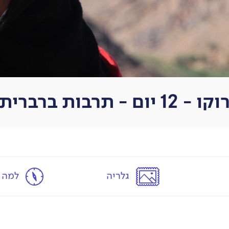
ברית, אטלס וסהרה
גלריה
למה ע