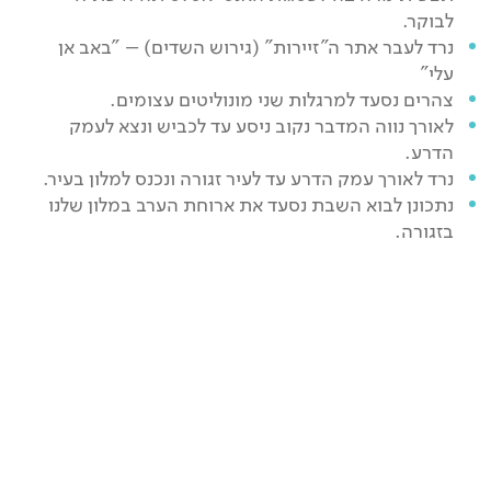
לבוקר.
נרד לעבר אתר ה"זיירות" (גירוש השדים) – "באב אן
עלי"
צהרים נסעד למרגלות שני מונוליטים עצומים.
לאורך נווה המדבר נקוב ניסע עד לכביש ונצא לעמק
הדרע.
נרד לאורך עמק הדרע עד לעיר זגורה ונכנס למלון בעיר.
נתכונן לבוא השבת נסעד את ארוחת הערב במלון שלנו
בזגורה.
יום 9
נסיעה על אגם יבש – מיראז זה לא רק מטוס