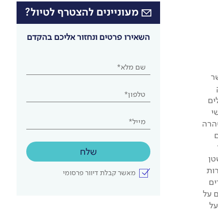
מעוניינים להצטרף לטיול?
השאירו פרטים ונחזור אליכם בהקדם
שם מלא*
ר
טלפון*
ים
י
מייל*
הרה
שלח
טן
ות
מאשר קבלת דיוור פרסומי
ים
 על
על