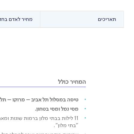
ננוח, נטייל בשדרות עצי הדקל הרבות.
נרד לערוץ נהר דרע ונטייל לאורכו.
נחווה אך מעט מאווירת המדבר ומהעיר זגורה.
תאריכים
מחיר לאדם בחדר
נתכונן לכניסה לסהרה.
המחיר כולל
טיסה במסלול תל אביב – מרוקו – תל 
מסי נמל ומסי בטחון.
11 לילות בבתי מלון ברמות שונות ומ
"בתי מלון".