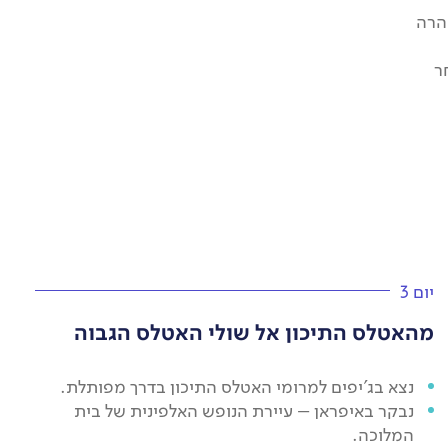
4X4 מרתקות, נרד לסהרה
ר
יום 3
מהאטלס התיכון אל שולי האטלס הגבוה
נצא בג'יפים למרומי האטלס התיכון בדרך מפותלת.
נבקר באיפראן – עיירת הנופש האלפינית של בית
המלוכה.