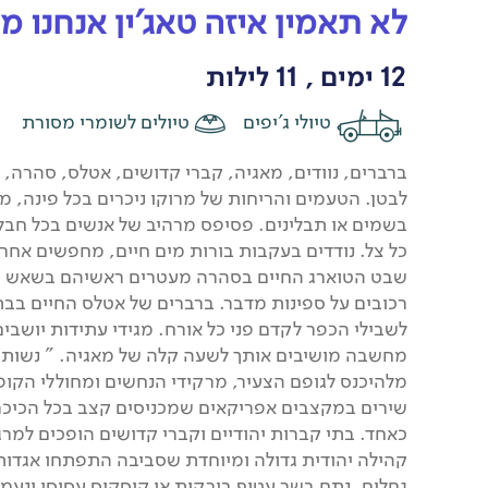
לא תאמין איזה טאג'ין אנחנו 
12 ימים , 11 לילות
טיולי ג'יפים
טיולים לשומרי מסורת
ברברים, נוודים, מאגיה, קברי קדושים, אטלס, סהרה,
לבטן. הטעמים והריחות של מרוקו ניכרים בכל פינה, 
בשמים או תבלינים. פסיפס מרהיב של אנשים בכל חבל,
כל צל. נודדים בעקבות בורות מים חיים, מחפשים אחר
שבט הטוארג החיים בסהרה מעטרים ראשיהם בשאש כח
רכובים על ספינות מדבר. ברברים של אטלס החיים בבת
לשבילי הכפר לקדם פני כל אורח. מגידי עתידות יושב
מחשבה מושיבים אותך לשעה קלה של מאגיה. " נשות הח
מלהיכנס לגופם הצעיר, מרקידי הנחשים ומחוללי הקו
שירים במקצבים אפריקאים שמכניסים קצב בכל הכיכר. 
כאחד. בתי קברות יהודיים וקברי קדושים הופכים למר
קהילה יהודית גדולה ומיוחדת שסביבה התפתחו אגדות 
גחלים, נתח בשר עטוף בירקות או קוסקוס עסיסי ינעמו