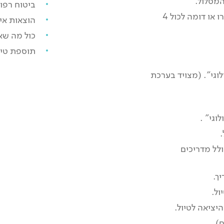
המסלול.
ביטוח רפוא
יום 11
8 ימי ג'יפים מקטגוריה מיצובישי פאג׳רו או דומה לכול 4
הוצאות אי
הפרעת קשב בשם מראכש
כול מה שא
תוספת טיסה 
מה עושים קודם? איזו עיר מוטרפת! איך מעכלים את
הכול?
לוגי". (מצויד בערכת
נבקר במלאח – נבקר בבית הכנסת, בבית הקברות
היהודי.
ננסה לפגוש ביהודים שחיים בעיר ולשמוע את סיפורם.
השוק המיוחד של מראכש ישאב אותנו אליו.
וגי" .
נעלה לקומה שניה בבתי קפה על מנת לצפות בכיכר
.
העיר ההומה.
ולל מדריכים
רפואה קונבנציונלית? פאסה! "פרמסי ברבר" וכל
הבעיות נפתרות.
לעת ערב נצא לארוחת סוף טיול ונוריד דופק לקראת
ך.
החזרה הביתה.
ול.
יציאה לטיול.