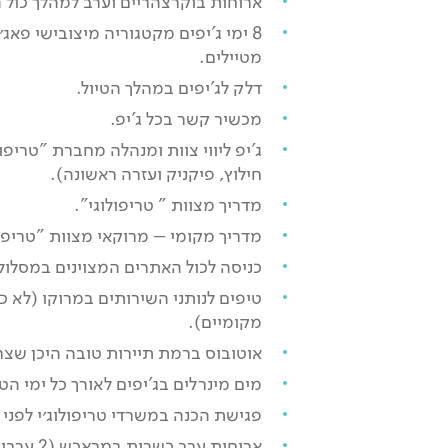
ארוחות בוקרצהריים וערב למהלך כול 
יום 10
דרך המלח – מעבר טיצ'קה והעיר האדומה
מטיילים.
דלק לג'יפים במהלך הטיול.
הביקור של הבוקר יהיה בתצפית אל קסבת אית בן
מכשיר קשר בכל ג'יפ.
חדו.
ג'יפ ליווי צוות ומנהלה מחברת "טריפו
לאחר שנראה עיר מחימר נעלה לאורך ציר המלח
חילוץ, פיקניק ועזרה ראשונה).
לקסבת טלווית.
נתרשם מעבודות הסטוקו והזליג' הבלתי נתפסות
מדריך מצוות " טריפולוגי".
בקסבה.
מדריך מקומי – מרוקאי מצוות "טריפול
את מעבר ההרים טיצ'קה נחצה בדרכינו למראכש –
כניסה לכול האתרים המצוינים במסלול
העיר והאגדה.
טיפים לנותני השירותים במרוקו (לא כ
נכנס לעיר וניפרד מהג'יפים, נכנס למלון ונצא מיד לעיר
מקומיים).
האדומה.
נתחיל ביומיים אדרנלינים בעיר שהיא "תופעת טבע"…
אוטובוס ברמת תיירות טובה היכן שצרי
נבקר בכיכר העיר ובשוק האוכל ונצא לבלות בערב.
מים מינרלים בג'יפים לאורך כל ימי הטי
פגישת הכנה במשרדי טריפולוג׳י לפני ה
ארוחות ערב כשרות במראכש (2 ערבים).