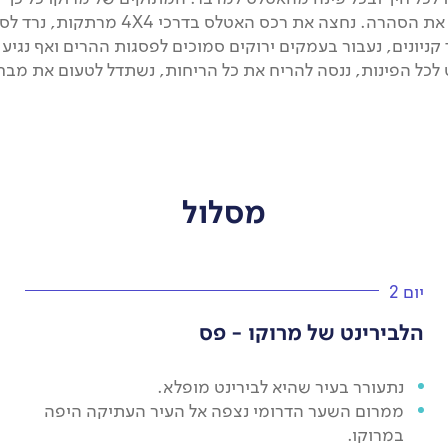
מתוקים והתה – יחיד במינו. והסהרה – אין דרך לתאר את הסהרה. נחצה את רכס האטלס בדרכי 
קניונים, נעבור בעמקים ירוקים סמוכים לפסגות ההרים ואף נגיע
 לכל הפינות, ננסה להריח את כל הריחות, נשתדל לטעום את מבח
מסלול
יום 2
הלבירינט של מרוקו - פס
נתעורר בעיר שהיא לבירינט מופלא.
ממרום השער הדרומי נצפה אל העיר העתיקה היפה
במרוקו.