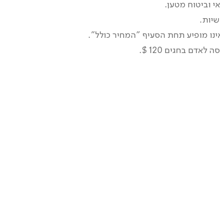
י וביטוח מטען.
יום 12
שיות.
בחזרה הביתה
ינו מופיע תחת הסעיף "המחיר כולל".
לאדם בחגים 120 $.
בבוקר נקום לבוקר רגוע בעיר האדומה.
נסעד ארוחת בוקר מאוחרת.
לפי שעת הטיסה ניסע לשדה"ת.
נטוס ארצה.