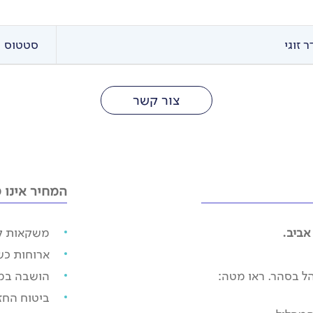
נתעורר בנחת בזגורה וניסע לכפר אמזרו לבקר בבית
כנסת עתיק.
בכפר טמגרוט בו נראה עבודות קרמיקה מופלאות של
 זוגי
סטטוס
בני הסהרה.
למחמיד נגיע לארוחת צהרים, נצטייד בהרבה מים ו…
כישורי נהיגה.
צור קשר
דיונות קטנות אותן נחלוף בנסיעה מהירה ילוו אותנו עד
למדבר פתוח.
אל הדיונות העצומות של שגגה נגיע אחה"צ.
יאללה יחפים…יאללה שוקעים בחול זך – הנה אנחנו
בראש הדיונה.
משחקי אור וצל על הדיונה, שקיעה מופלאה, אור רך
המחיר אינו כ
אדמדם…סהרה!
נרד למאהל לארוחת ערב ולמדורה עם שירים בלילה
אביב.
משקאות קל
זרוע כוכבים.
ארוחות כש
אהל בסהר. ראו מטה:
הושבה במ
ביטוח החז