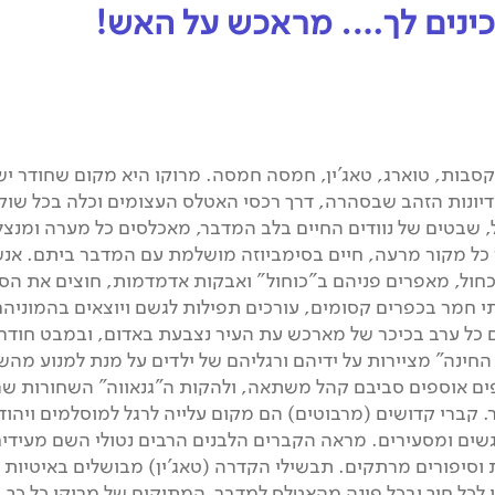
מכינים לך…. מראכש על האש!
 קסבות, טוארג, טאג'ין, חמסה חמסה. מרוקו היא מקום שחודר יש
מדיונות הזהב שבסהרה, דרך רכסי האטלס העצומים וכלה בכל שוק
 שבטים של נוודים החיים בלב המדבר, מאכלסים כל מערה ומנצל
 כל מקור מרעה, חיים בסימביוזה מושלמת עם המדבר ביתם. אנש
ול, מאפרים פניהם ב"כוחול" ואבקות אדמדמות, חוצים את הס
י חמר בכפרים קסומים, עורכים תפילות לגשם ויוצאים בהמוניהם
ים כל ערב בכיכר של מארכש עת העיר נצבעת באדום, ובמבט חודר
ינה" מציירות על ידיהם ורגליהם של ילדים על מנת למנוע מהש
פים אוספים סביבם קהל משתאה, ולהקות ה"גנאווה" השחורות שר
קברי קדושים (מרבוטים) הם מקום עלייה לרגל למוסלמים ויהוד
גשים ומסעירים. מראה הקברים הלבנים הרבים נטולי השם מעידים
וסיפורים מרתקים. תבשילי הקדרה (טאג'ין) מבושלים באיטיות 
 לכל חיך ובכל פינה מהאטלס למדבר. המתוקים של מרוקו כל כך