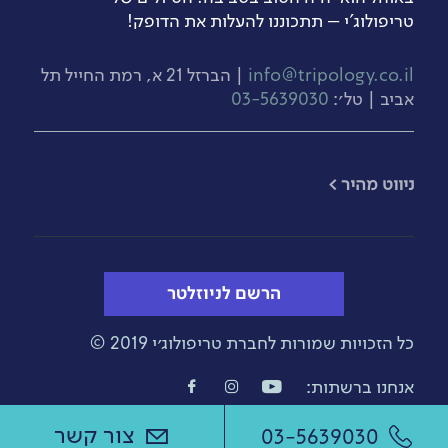
טריפולוג'י – תתכוננו להעלות את הדופק!
info@tripology.co.il
| הברזל 21 א, רמת החייל תל
אביב | טל׳:
03-5639030
​ניווט מהיר >
הרשם לניוזלטר
כל הזכויות שמורות לחברת טריפולוג׳י 2019 ©
אנחנו ברשתות:
עיצוב אתר :
, פיתוח:
Goola
Bee-Creations
צור קשר
03-5639030