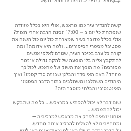
טיולי ג'יפים
סמינרים וטיולי נושא
קשה להגדיר עיר כמו מראכש, אולי היא בכלל מזוודה
שנפתחת כל יום ב – 17:00 ונסגת הרבה אחרי חצות?
אולי בכלל מדובר בעיר שמארחת כול יום כול השנה את
פסטיבל מספרי הסיפורים… ולמה היא אדומה? ומה
קורה כל ערב בכיכר העיר, שגורם לאלפי אנשים
להתקבץ אליה בלי הופעה של להקה גדולה או זמר
מפורסם? מה הופך את השוק של מראכש לכול כך
מיוחד? האם האי סדר והבלגן שבו זה סוד קסמו? ואיך
היהודים השתלבו ומשתלבים בתוך הדבר הססגוני
האינטנסיבי והבלתי מוסבר הזה?
שום דבר לא יכול להפתיע במראכש… כל מה שתבקש
יכול להתממש…
אנחנו יוצאים לפרק את מראכש למרכיביה –
ומתחייבים לא להצליח להרכיב אותה מחדש.
על הדרך נבקר בשולי האטלס ובאוקיאנוס האטלנטי.