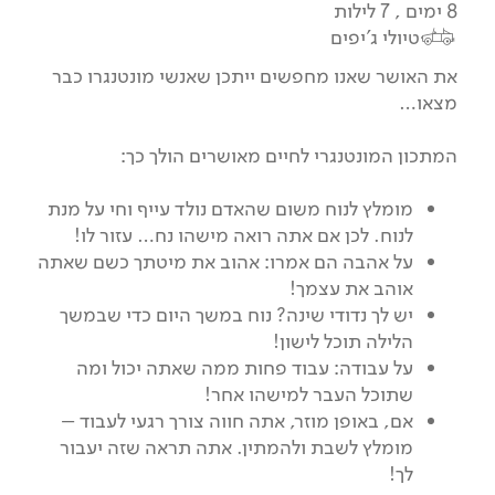
8 ימים , 7 לילות
טיולי ג'יפים
את האושר שאנו מחפשים ייתכן שאנשי מונטנגרו כבר
מצאו…
המתכון המונטנגרי לחיים מאושרים הולך כך:
מומלץ לנוח משום שהאדם נולד עייף וחי על מנת
לנוח. לכן אם אתה רואה מישהו נח… עזור לו!
על אהבה הם אמרו: אהוב את מיטתך כשם שאתה
אוהב את עצמך!
יש לך נדודי שינה? נוח במשך היום כדי שבמשך
הלילה תוכל לישון!
על עבודה: עבוד פחות ממה שאתה יכול ומה
שתוכל העבר למישהו אחר!
אם, באופן מוזר, אתה חווה צורך רגעי לעבוד –
מומלץ לשבת ולהמתין. אתה תראה שזה יעבור
לך!