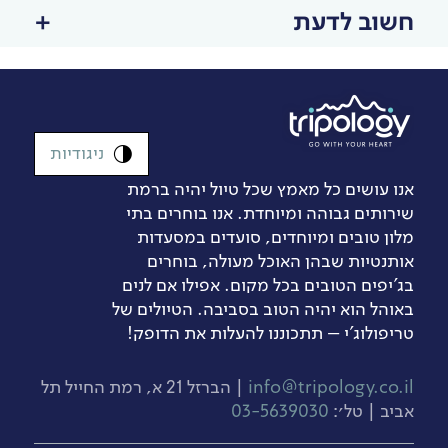
חשוב לדעת
ניגודיות
אנו עושים כל מאמץ שכל טיול יהיה ברמת
שירותים גבוהה ומיוחדת. אנו בוחרים בתי
מלון טובים ומיוחדים, סועדים במסעדות
אותנטיות שבהן האוכל מעולה, בוחרים
בג’יפים הטובים בכל מקום. אפילו אם לנים
באוהל הוא יהיה הטוב בסביבה. הטיולים של
טריפולוג'י – תתכוננו להעלות את הדופק!
info@tripology.co.il
| הברזל 21 א, רמת החייל תל
אביב | טל׳:
03-5639030