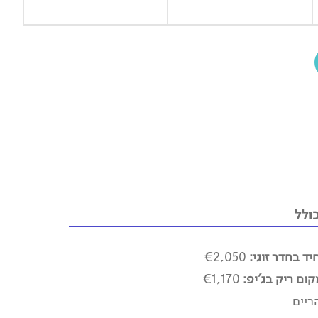
ולל
ד בחדר זוגי:
€2,050
ום ריק בג'יפ:
€1,170
ריים