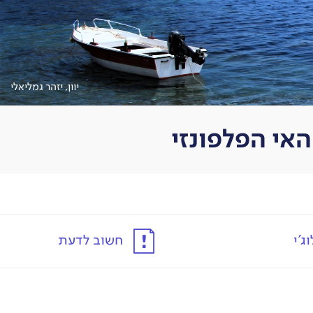
יוון, יזהר גמליאלי
ג'י
חשוב לדעת