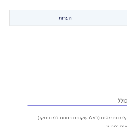
הערות
ולל
ם וחריפים (כאלו שקונים בחנות כמו ויסקי)
אות ומטען