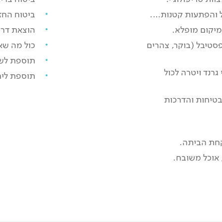
דול והפתעות קטנות….
ביטוח החז
מיקום מופלא.
הוצאת דרכ
פסטיבל (בוקר, צהרים
כול מה שא
תוספת לשניים ב
גרנד ויטרה לכול
תוספת ליחיד 
בטיחות והדרכות
קחת הביתה.
, אוכל משובח.