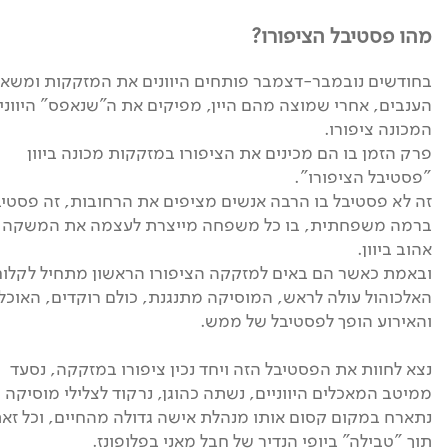
מהו פסטיבל הציפורו?
בחודשים נובמבר-דצמבר פותחים היוונים את המזקקות ומשאר
הענבים, אחרי שמוצה מהם היין, מפיקים את ה"שנאפס" היווני
המכונה ציפורו.
פרק הזמן בו הם מכינים את הציפורו במזקקות מכונה ביוון
"פסטיבל הציפורו".
זה לא פסטיבל בו הרבה אנשים מציפים את הרחובות, זה פסטיב
ברמה משפחתית, בו כל משפחה מייצרת לעצמה את המשקה 
אהוב ביוון.
ובאמת כאשר הם באים למזקקה הציפורו הראשון מתחיל לקלוח
האלכוהול עולה לראש, המוסיקה מתנגנת, כולם רוקדים, האוכל 
והאירוע הופך לפסטיבל של ממש.
נצא לחוות את הפסטיבל הזה ויחד נכין ציפורו במזקקה, נסעד
ממיטב המאכלים היווניים, נשתה כהוגן, נרקוד לצלילי מוסיקה 
נתארח במקום קסום אותו מנהלת אישה גדולה מהחיים, וכל זא
תוך "טבילה" ביופי הנדיר של חבל מאני בפלופונז.