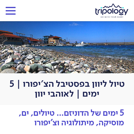
יוון, יזהר גמליאלי
טיול ליוון בפסטיבל הצ'יפורו | 5
ימים | לאוהבי יוון
5 ימים של הדוניזם… טיולים, ים,
מוסיקה, מיתולוגיה וצ'יפורו