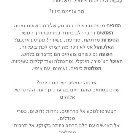
טיולי ג'יפים
טיולי משפחות
מה עניינים ביז'ו?
הנופים
מהיפים בעולם במרחק של כמה שעות טיסה.
האנשים
רחבי הלב ביותר במרחבי דרך המשי.
הספרות
מרתקת, סוחפת, עשירה! מפתיע אתכם?
האלכוהול
אני לא זוכר מה רציתי לכתוב על זה.
השפה
גם כשהם צועקים הם מדברים בלחש.
האוכל
חצ'פורי, חינקלי, צורצחלה ועוד קללות טעימות.
המלונות
כיפים, נעימים, עם אופי.
אז מה הסיפור של הגרוזינים?
שהם בטוחים שהם חיים בגן עדן, גן העדן הפרטי של
אלוהים.
הצטרפו למסע אל קרחונים, נהרות גדושים, כפרי
מגדלים,
אל האנשים עם הלב הרחב ביותר בקווקז, אל תרבות
מופלאה,