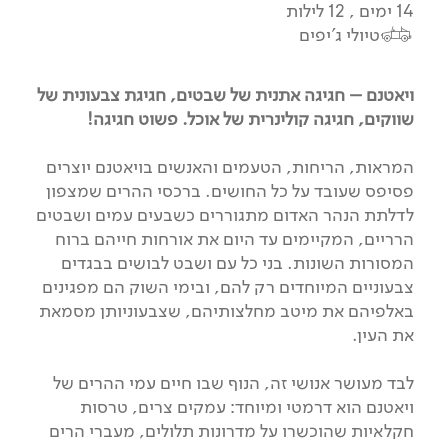
14 ימים , 12 לילות
טיולי ג'יפים
ויאטנם – חגיגה אתנית של שבטים, חגיגת צבעונית של
שווקים, חגיגה קולינרית של אוכל. פשוט חגיגה!
המראות, הריחות, הטעמים והאנשים בויאטנם יוצרים
פסיפס שעובד על כל החושים. ברכסי ההרים שמצפון
לדלתת הנהר האדום מתגוררים כשבעים עמים ושבטים
הרריים, המקיימים עד היום את אורחות חייהם ברוח
המסורות השונות. בני כל עם ושבט לבושים בבגדים
צבעוניים המיוחדים רק להם, ובימי השוק הם מפגינים
באלפיהם את מיטב מחלצותיהם, שצבעוניותן מסמאת
את העין.
לבד מעושר אנושי זה, הנוף שבו חיים עמי ההרים של
ויאטנם הוא דרמטי ומיוחד: עמקים צרים, טרסות
חקלאיות שהוכשרו על מדרונות תלולים, מעברי הרים