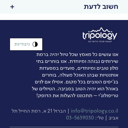
חשוב לדעת
ניגודיות
אנו עושים כל מאמץ שכל טיול יהיה ברמת
שירותים גבוהה ומיוחדת. אנו בוחרים בתי
מלון טובים ומיוחדים, סועדים במסעדות
אותנטיות שבהן האוכל מעולה, בוחרים
בג’יפים הטובים בכל מקום. אפילו אם לנים
באוהל הוא יהיה הטוב בסביבה. הטיולים של
טריפולוג'י – תתכוננו להעלות את הדופק!
info@tripology.co.il
| הברזל 21 א, רמת החייל תל
אביב | טל׳:
03-5639030