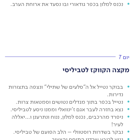
נכנס למלון בכפר גודאורי ובו נסעד את ארוחת הערב.
יום 7
מקצה הקווקז לטביליסי
בבוקר נטייל אל ה"סלעים של שתילי" ונצפה בתצורות
נדירות.
נטייל בכפר בתוך מגדלים נטושים וסמטאות צרות.
נצא בחזרה לעבר אגם ז'ינוואלי וממנו ניסע לטביליסי.
ניפרד מהרכבים, נכנס למלון, ננוח ונתרענן ו…יאללה
לעיר!
נבקר בשדרות רוסטוולי – הלב הפועם של טביליסי.
נגיע לרובע שרדני התוסס והצעיר…