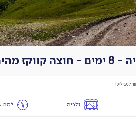
חור לטביליסי
ר לטביליסי
גלריה
למה עם